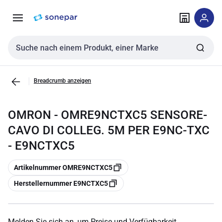
Zur
Zum
Navigation
Inhalt
springen
springen
Sucheingabe
Breadcrumb anzeigen
OMRON - OMRE9NCTXC5 SENSORE-
CAVO DI COLLEG. 5M PER E9NC-TXC
- E9NCTXC5
Kopieren
Artikelnummer OMRE9NCTXC5
Kopieren
Herstellernummer E9NCTXC5
Melden Sie sich an, um Preise und Verfügbarkeit