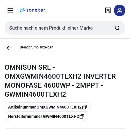
Zur
Zum
Navigation
Inhalt
springen
springen
Sucheingabe
Breadcrumb anzeigen
OMNISUN SRL -
OMXGWMIN4600TLXH2 INVERTER
MONOFASE 4600WP - 2MPPT -
GWMIN4600TLXH2
Kopieren
Artikelnummer OMXGWMIN4600TLXH2
Kopieren
Herstellernummer GWMIN4600TLXH2