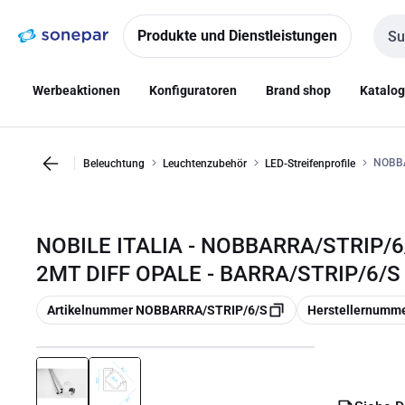
Zur
Zum
Navigation
Inhalt
Produkte und Dienstleistungen
Such
springen
springen
Werbeaktionen
Konfiguratoren
Brand shop
Katalo
NOBBA
Beleuchtung
Leuchtenzubehör
LED-Streifenprofile
NOBILE ITALIA - NOBBARRA/STRIP/6
2MT DIFF OPALE - BARRA/STRIP/6/S
Kopieren
Kopieren
Artikelnummer NOBBARRA/STRIP/6/S
Herstellernumm