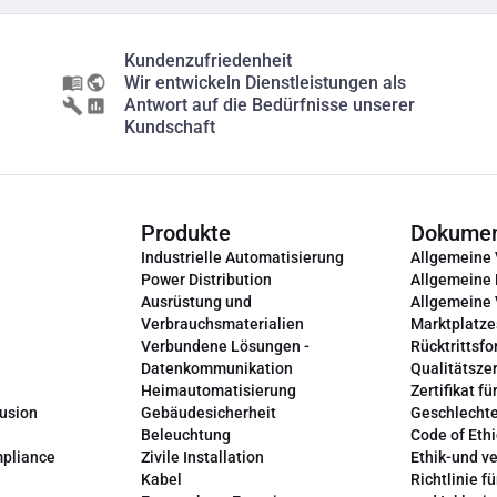
Kundenzufriedenheit
Wir entwickeln Dienstleistungen als
Antwort auf die Bedürfnisse unserer
Kundschaft
Produkte
Dokume
Industrielle Automatisierung
Allgemeine
Power Distribution
Allgemeine
Ausrüstung und
Allgemeine
Verbrauchsmaterialien
Marktplatze
Verbundene Lösungen -
Rücktrittsfo
Datenkommunikation
Qualitätszer
Heimautomatisierung
Zertifikat fü
lusion
Gebäudesicherheit
Geschlechte
Beleuchtung
Code of Ethi
mpliance
Zivile Installation
Ethik-und v
Kabel
Richtlinie fü