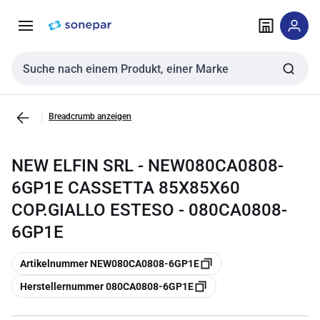
Zur
Zum
Navigation
Inhalt
springen
springen
Sucheingabe
Breadcrumb anzeigen
NEW ELFIN SRL - NEW080CA0808-
6GP1E CASSETTA 85X85X60
COP.GIALLO ESTESO - 080CA0808-
6GP1E
Kopieren
Artikelnummer NEW080CA0808-6GP1E
Kopieren
Herstellernummer 080CA0808-6GP1E