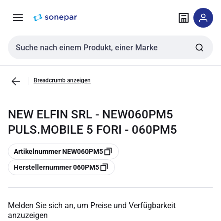
Zur
Zum
Navigation
Inhalt
springen
springen
Sucheingabe
Breadcrumb anzeigen
NEW ELFIN SRL - NEW060PM5
PULS.MOBILE 5 FORI - 060PM5
Kopieren
Artikelnummer NEW060PM5
Kopieren
Herstellernummer 060PM5
Melden Sie sich an, um Preise und Verfügbarkeit
anzuzeigen