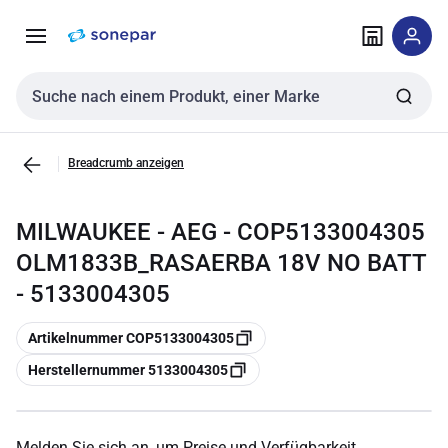
Zur
Zum
Navigation
Inhalt
springen
springen
Sucheingabe
Breadcrumb anzeigen
MILWAUKEE - AEG - COP5133004305
OLM1833B_RASAERBA 18V NO BATT
- 5133004305
Kopieren
Artikelnummer COP5133004305
Kopieren
Herstellernummer 5133004305
Melden Sie sich an, um Preise und Verfügbarkeit