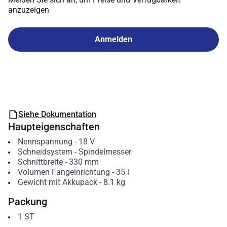
anzuzeigen
Anmelden
Siehe Dokumentation
Haupteigenschaften
Nennspannung
-
18
V
Schneidsystem
-
Spindelmesser
Schnittbreite
-
330
mm
Volumen Fangeinrichtung
-
35
l
Gewicht mit Akkupack
-
8.1
kg
Packung
1
ST