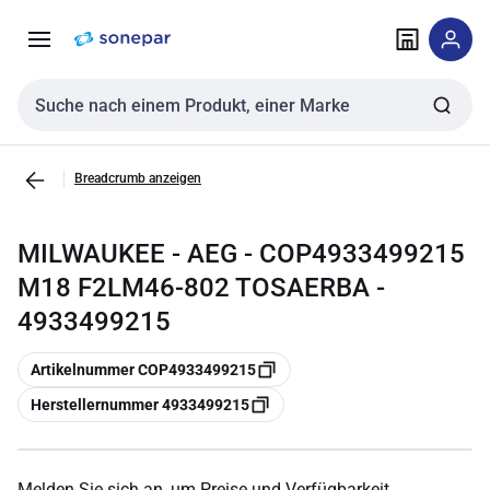
Zur
Zum
Navigation
Inhalt
springen
springen
Sucheingabe
Breadcrumb anzeigen
MILWAUKEE - AEG - COP4933499215
M18 F2LM46-802 TOSAERBA -
4933499215
Kopieren
Artikelnummer COP4933499215
Kopieren
Herstellernummer 4933499215
Melden Sie sich an, um Preise und Verfügbarkeit