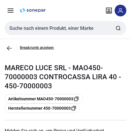
Zur
Zum
Navigation
Inhalt
springen
springen
Sucheingabe
Breadcrumb anzeigen
MARECO LUCE SRL - MAO450-
70000003 CONTROCASSA LIRA 40 -
450-70000003
Kopieren
Artikelnummer MAO450-70000003
Kopieren
Herstellernummer 450-70000003
Melden Sie sich an, um Preise und Verfügbarkeit