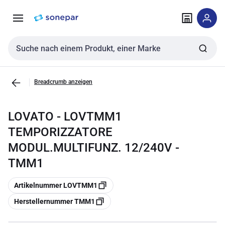
Zur
Zum
Navigation
Inhalt
springen
springen
Sucheingabe
Breadcrumb anzeigen
LOVATO - LOVTMM1
TEMPORIZZATORE
MODUL.MULTIFUNZ. 12/240V -
TMM1
Kopieren
Artikelnummer LOVTMM1
Kopieren
Herstellernummer TMM1