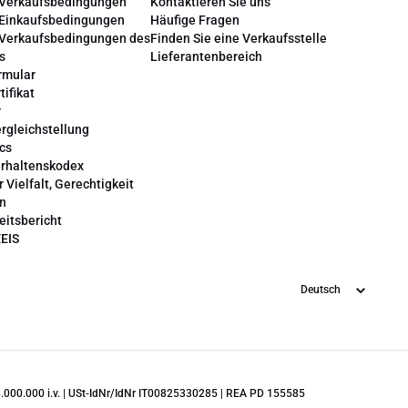
 Verkaufsbedingungen
Kontaktieren Sie uns
 Einkaufsbedingungen
Häufige Fragen
 Verkaufsbedingungen des
Finden Sie eine Verkaufsstelle
s
Lieferantenbereich
rmular
tifikat
r
rgleichstellung
cs
erhaltenskodex
r Vielfalt, Gerechtigkeit
on
eitsbericht
EEIS
Sprache
 28.000.000 i.v. | USt-IdNr/IdNr IT00825330285 | REA PD 155585