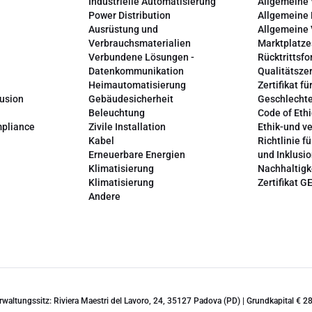
Industrielle Automatisierung
Allgemeine
Power Distribution
Allgemeine
Ausrüstung und
Allgemeine
Verbrauchsmaterialien
Marktplatze
Verbundene Lösungen -
Rücktrittsfo
Datenkommunikation
Qualitätszer
Heimautomatisierung
Zertifikat fü
lusion
Gebäudesicherheit
Geschlechte
Beleuchtung
Code of Ethi
mpliance
Zivile Installation
Ethik-und v
Kabel
Richtlinie fü
Erneuerbare Energien
und Inklusi
Klimatisierung
Nachhaltigk
Klimatisierung
Zertifikat G
Andere
erwaltungssitz: Riviera Maestri del Lavoro, 24, 35127 Padova (PD) | Grundkapital €