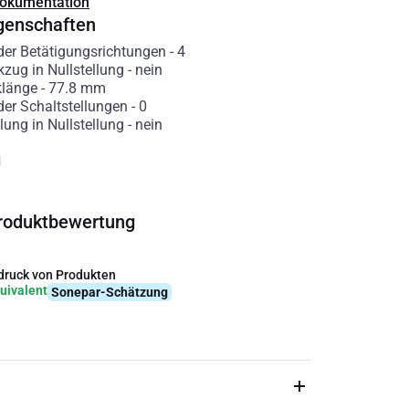
Dokumentation
genschaften
der Betätigungsrichtungen
-
4
kzug in Nullstellung
-
nein
klänge
-
77.8
mm
der Schaltstellungen
-
0
lung in Nullstellung
-
nein
g
roduktbewertung
ruck von Produkten
uivalent
Sonepar-Schätzung