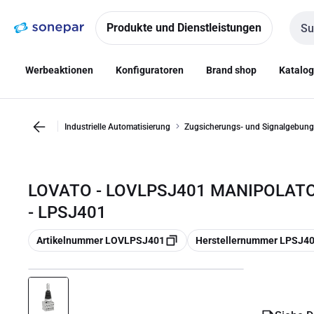
Zur
Zum
Navigation
Inhalt
Produkte und Dienstleistungen
Such
springen
springen
Werbeaktionen
Konfiguratoren
Brand shop
Katalo
Industrielle Automatisierung
Zugsicherungs- und Signalgebung
LOVATO - LOVLPSJ401 MANIPOLAT
- LPSJ401
Kopieren
Kopieren
Artikelnummer LOVLPSJ401
Herstellernummer LPSJ4