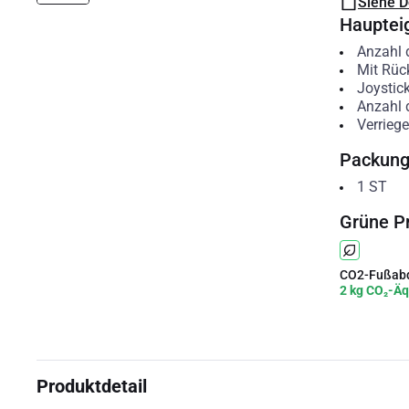
Siehe 
Hauptei
Anzahl 
Mit Rüc
Joystic
Anzahl 
Verriege
Packun
1
ST
Grüne P
CO2-Fußabd
2 kg CO₂-Äq
Produktdetail