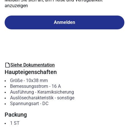
anzuzeigen
Anmelden
Siehe Dokumentation
Haupteigenschaften
Größe
-
10x38 mm
Bemessungsstrom
-
16
A
Ausführung
-
Keramiksicherung
Auslösecharakteristik
-
sonstige
Spannungsart
-
DC
Packung
1
ST