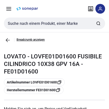
Zur
Zum
Navigation
Inhalt
springen
springen
Sucheingabe
Breadcrumb anzeigen
LOVATO - LOVFE01D01600 FUSIBILE
CILINDRICO 10X38 GPV 16A -
FE01D01600
Kopieren
Artikelnummer LOVFE01D01600
Kopieren
Herstellernummer FE01D01600
Melden Sie sich an, um Preise und Verfügbarkeit