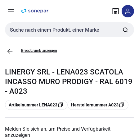
Zur
Zum
Navigation
Inhalt
springen
springen
Sucheingabe
Breadcrumb anzeigen
LINERGY SRL - LENA023 SCATOLA
INCASSO MURO PRODIGY - RAL 6019
- A023
Kopieren
Kopieren
Artikelnummer LENA023
Herstellernummer A023
Melden Sie sich an, um Preise und Verfügbarkeit
anzuzeigen