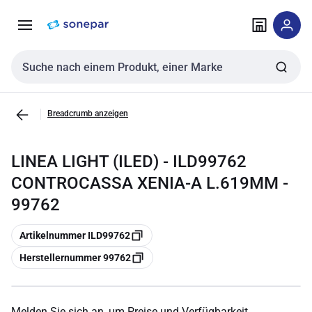
Zur
Zum
Navigation
Inhalt
springen
springen
Sucheingabe
Breadcrumb anzeigen
LINEA LIGHT (ILED) - ILD99762
CONTROCASSA XENIA-A L.619MM -
99762
Kopieren
Artikelnummer ILD99762
Kopieren
Herstellernummer 99762
Melden Sie sich an, um Preise und Verfügbarkeit