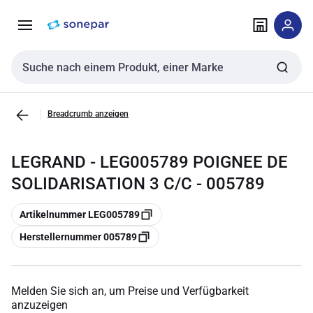
Zur
Zum
Navigation
Inhalt
springen
springen
Sucheingabe
Breadcrumb anzeigen
LEGRAND - LEG005789 POIGNEE DE
SOLIDARISATION 3 C/C - 005789
Kopieren
Artikelnummer LEG005789
Kopieren
Herstellernummer 005789
Melden Sie sich an, um Preise und Verfügbarkeit
anzuzeigen