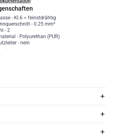
Dokumentation
genschaften
lasse
-
Kl.6 = feinstdrähtig
ennquerschnitt
-
0.25
mm²
hl
-
2
aterial
-
Polyurethan (PUR)
tzleiter
-
nein
g