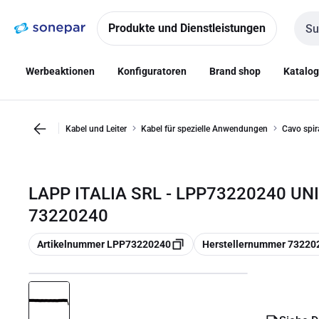
Zur
Zum
Navigation
Inhalt
Produkte und Dienstleistungen
Such
springen
springen
Werbeaktionen
Konfiguratoren
Brand shop
Katalo
Kabel und Leiter
Kabel für spezielle Anwendungen
Cavo spir
LAPP ITALIA SRL - LPP73220240 UNI
73220240
Kopieren
Kopieren
Artikelnummer LPP73220240
Herstellernummer 73220