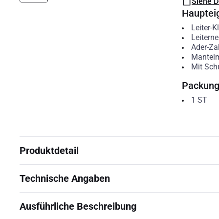
Siehe 
Hauptei
Leiter-K
Leitern
Ader-Za
Mantelm
Mit Schu
Packun
1
ST
Produktdetail
Technische Angaben
Ausführliche Beschreibung