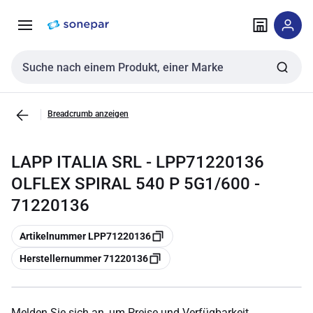
Zur
Zum
Navigation
Inhalt
springen
springen
Sucheingabe
Breadcrumb anzeigen
LAPP ITALIA SRL - LPP71220136
OLFLEX SPIRAL 540 P 5G1/600 -
71220136
Kopieren
Artikelnummer LPP71220136
Kopieren
Herstellernummer 71220136
Melden Sie sich an, um Preise und Verfügbarkeit