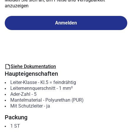
anzuzeigen
Anmelden
Siehe Dokumentation
Haupteigenschaften
Leiter-Klasse
-
Kl.5 = feindrähtig
Leiternennquerschnitt
-
1
mm²
Ader-Zahl
-
5
Mantelmaterial
-
Polyurethan (PUR)
Mit Schutzleiter
-
ja
Packung
1
ST