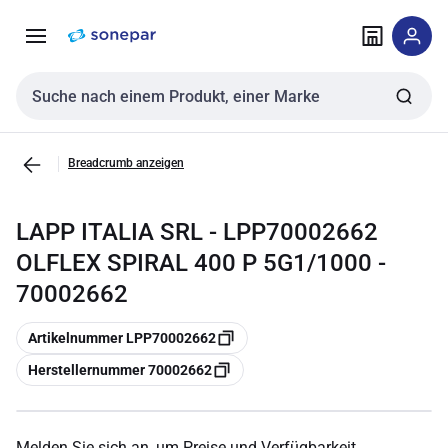
Zur
Zum
Navigation
Inhalt
springen
springen
Sucheingabe
Breadcrumb anzeigen
LAPP ITALIA SRL - LPP70002662
OLFLEX SPIRAL 400 P 5G1/1000 -
70002662
Kopieren
Artikelnummer LPP70002662
Kopieren
Herstellernummer 70002662
Melden Sie sich an, um Preise und Verfügbarkeit