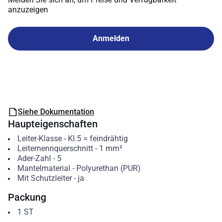
anzuzeigen
Anmelden
Siehe Dokumentation
Haupteigenschaften
Leiter-Klasse
-
Kl.5 = feindrähtig
Leiternennquerschnitt
-
1
mm²
Ader-Zahl
-
5
Mantelmaterial
-
Polyurethan (PUR)
Mit Schutzleiter
-
ja
Packung
1
ST