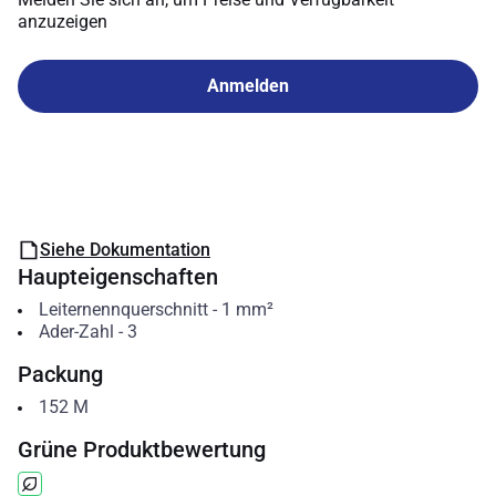
anzuzeigen
Anmelden
Siehe Dokumentation
Haupteigenschaften
Leiternennquerschnitt
-
1
mm²
Ader-Zahl
-
3
Packung
152
M
Grüne Produktbewertung