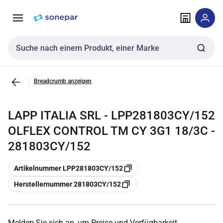
Zur
Zum
Navigation
Inhalt
springen
springen
Sucheingabe
Breadcrumb anzeigen
LAPP ITALIA SRL - LPP281803CY/152
OLFLEX CONTROL TM CY 3G1 18/3C -
281803CY/152
Kopieren
Artikelnummer LPP281803CY/152
Kopieren
Herstellernummer 281803CY/152
Melden Sie sich an, um Preise und Verfügbarkeit