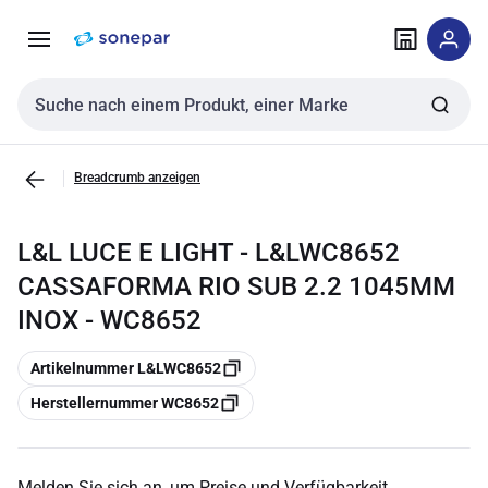
Zur
Zum
Navigation
Inhalt
springen
springen
Sucheingabe
Breadcrumb anzeigen
L&L LUCE E LIGHT - L&LWC8652
CASSAFORMA RIO SUB 2.2 1045MM
INOX - WC8652
Kopieren
Artikelnummer L&LWC8652
Kopieren
Herstellernummer WC8652
Melden Sie sich an, um Preise und Verfügbarkeit