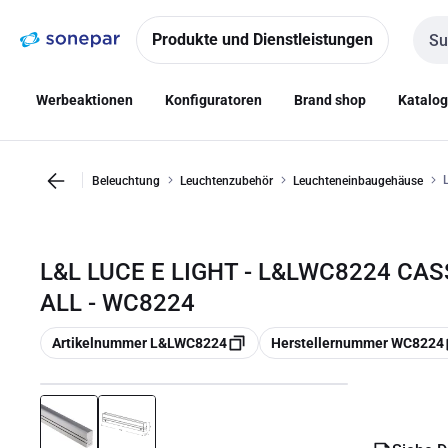
Zur
Zum
Navigation
Inhalt
Produkte und Dienstleistungen
Such
springen
springen
Werbeaktionen
Konfiguratoren
Brand shop
Katalo
Beleuchtung
Leuchtenzubehör
Leuchteneinbaugehäuse
L&L LUCE E LIGHT - L&LWC8224 CA
ALL - WC8224
Kopieren
Kopieren
Artikelnummer L&LWC8224
Herstellernummer WC8224