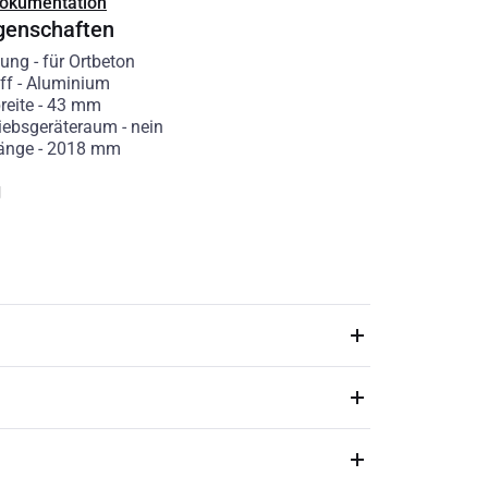
Dokumentation
genschaften
ung
-
für Ortbeton
ff
-
Aluminium
reite
-
43
mm
riebsgeräteraum
-
nein
änge
-
2018
mm
g