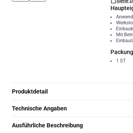
Siehe 
Hauptei
Anwend
Werksto
Einbaub
Mit Bet
Einbaul
Packun
1
ST
Produktdetail
Technische Angaben
Ausführliche Beschreibung