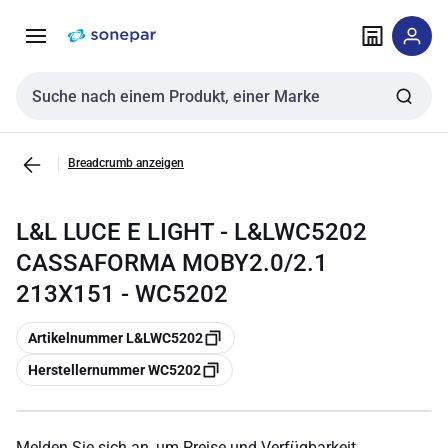
Zur
Zum
Navigation
Inhalt
springen
springen
Sucheingabe
Breadcrumb anzeigen
L&L LUCE E LIGHT - L&LWC5202
CASSAFORMA MOBY2.0/2.1
213X151 - WC5202
Kopieren
Artikelnummer L&LWC5202
Kopieren
Herstellernummer WC5202
Melden Sie sich an, um Preise und Verfügbarkeit