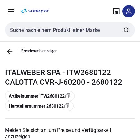
Zur
Zum
Navigation
Inhalt
springen
springen
Sucheingabe
Breadcrumb anzeigen
ITALWEBER SPA - ITW2680122
CALOTTA CVR-J-60200 - 2680122
Kopieren
Artikelnummer ITW2680122
Kopieren
Herstellernummer 2680122
Melden Sie sich an, um Preise und Verfügbarkeit
anzuzeigen