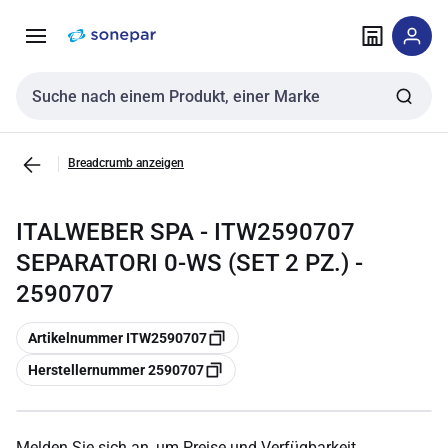
Zur
Zum
Navigation
Inhalt
springen
springen
Sucheingabe
Breadcrumb anzeigen
ITALWEBER SPA - ITW2590707
SEPARATORI 0-WS (SET 2 PZ.) -
2590707
Kopieren
Artikelnummer ITW2590707
Kopieren
Herstellernummer 2590707
Melden Sie sich an, um Preise und Verfügbarkeit