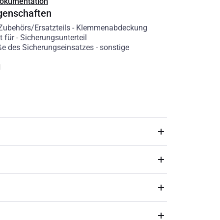
Dokumentation
genschaften
 Zubehörs/Ersatzteils
-
Klemmenabdeckung
t für
-
Sicherungsunterteil
e des Sicherungseinsatzes
-
sonstige
g