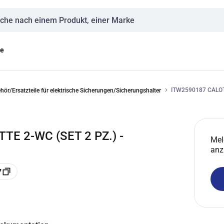
eingabe
ge
ITW2590187 CALOT
hör/Ersatzteile für elektrische Sicherungen/Sicherungshalter
E 2-WC (SET 2 PZ.) -
Mel
anz
7