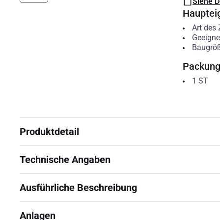
Siehe 
Hauptei
Art des
Geeigne
Baugröß
Packun
1
ST
Produktdetail
Technische Angaben
Ausführliche Beschreibung
Anlagen