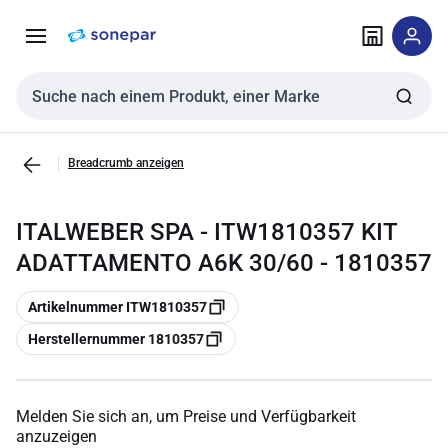
Zur
Zum
Navigation
Inhalt
springen
springen
Sucheingabe
Breadcrumb anzeigen
ITALWEBER SPA - ITW1810357 KIT
ADATTAMENTO A6K 30/60 - 1810357
Kopieren
Artikelnummer ITW1810357
Kopieren
Herstellernummer 1810357
Melden Sie sich an, um Preise und Verfügbarkeit
anzuzeigen