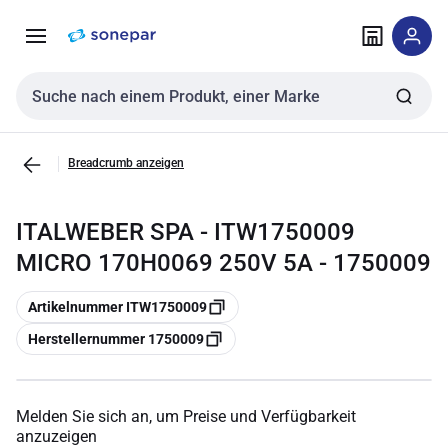
Zur
Zum
Navigation
Inhalt
springen
springen
Sucheingabe
Breadcrumb anzeigen
ITALWEBER SPA - ITW1750009
MICRO 170H0069 250V 5A - 1750009
Kopieren
Artikelnummer ITW1750009
Kopieren
Herstellernummer 1750009
Melden Sie sich an, um Preise und Verfügbarkeit
anzuzeigen