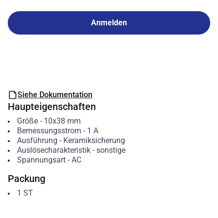
Anmelden
Siehe Dokumentation
Haupteigenschaften
Größe
-
10x38 mm
Bemessungsstrom
-
1
A
Ausführung
-
Keramiksicherung
Auslösecharakteristik
-
sonstige
Spannungsart
-
AC
Packung
1
ST