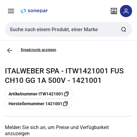
Zur
Zum
Navigation
Inhalt
springen
springen
Sucheingabe
Breadcrumb anzeigen
ITALWEBER SPA - ITW1421001 FUS
CH10 GG 1A 500V - 1421001
Kopieren
Artikelnummer ITW1421001
Kopieren
Herstellernummer 1421001
Melden Sie sich an, um Preise und Verfügbarkeit
anzuzeigen