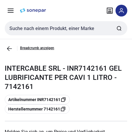
Zur
Zum
Navigation
Inhalt
springen
springen
Sucheingabe
Breadcrumb anzeigen
INTERCABLE SRL - INR7142161 GEL
LUBRIFICANTE PER CAVI 1 LITRO -
7142161
Kopieren
Artikelnummer INR7142161
Kopieren
Herstellernummer 7142161
Melden Sie sich an, um Preise und Verfügbarkeit