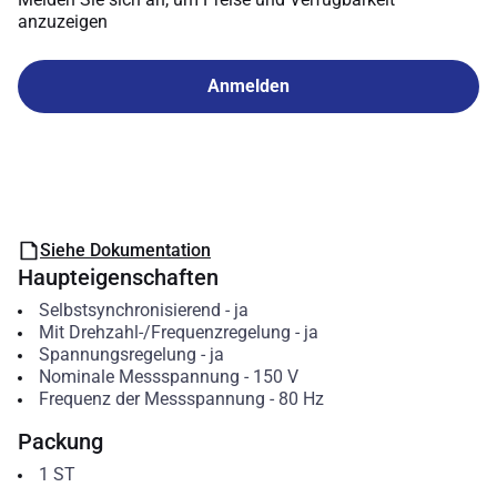
anzuzeigen
Anmelden
Siehe Dokumentation
Haupteigenschaften
Selbstsynchronisierend
-
ja
Mit Drehzahl-/Frequenzregelung
-
ja
Spannungsregelung
-
ja
Nominale Messspannung
-
150
V
Frequenz der Messspannung
-
80
Hz
Packung
1
ST