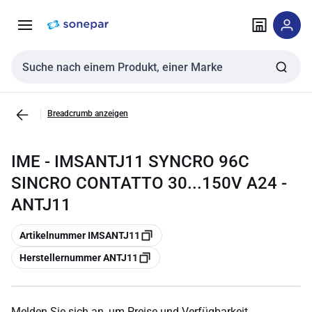
Zur
Zum
Navigation
Inhalt
springen
springen
Sucheingabe
Breadcrumb anzeigen
IME - IMSANTJ11 SYNCRO 96C
SINCRO CONTATTO 30...150V A24 -
ANTJ11
Kopieren
Artikelnummer IMSANTJ11
Kopieren
Herstellernummer ANTJ11
Melden Sie sich an, um Preise und Verfügbarkeit