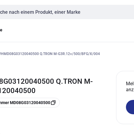
eingabe
ge
HMD08G03120040500 Q.TRON M-G3R.12+/500/BFG/X/004
8G03120040500 Q.TRON M-
Mel
3120040500
anz
ummer MD08G03120040500