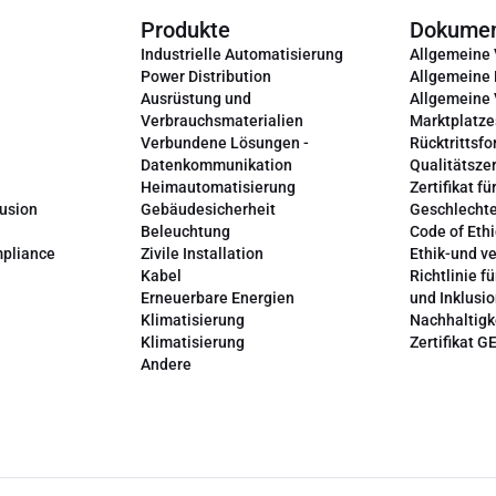
Produkte
Dokume
Industrielle Automatisierung
Allgemeine
Power Distribution
Allgemeine
Ausrüstung und
Allgemeine
Verbrauchsmaterialien
Marktplatze
Verbundene Lösungen -
Rücktrittsfo
Datenkommunikation
Qualitätszer
Heimautomatisierung
Zertifikat fü
lusion
Gebäudesicherheit
Geschlechte
Beleuchtung
Code of Ethi
mpliance
Zivile Installation
Ethik-und v
Kabel
Richtlinie fü
Erneuerbare Energien
und Inklusi
Klimatisierung
Nachhaltigk
Klimatisierung
Zertifikat G
Andere