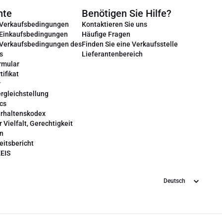
nte
Benötigen Sie Hilfe?
 Verkaufsbedingungen
Kontaktieren Sie uns
 Einkaufsbedingungen
Häufige Fragen
 Verkaufsbedingungen des
Finden Sie eine Verkaufsstelle
s
Lieferantenbereich
rmular
tifikat
r
rgleichstellung
cs
erhaltenskodex
r Vielfalt, Gerechtigkeit
on
eitsbericht
EEIS
Sprache