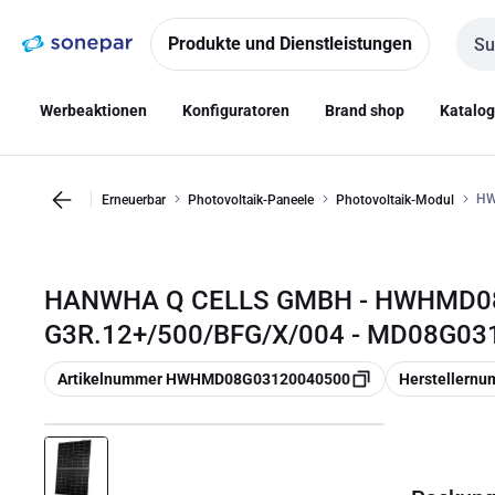
Zur
Zum
Navigation
Inhalt
Produkte und Dienstleistungen
Such
springen
springen
Werbeaktionen
Konfiguratoren
Brand shop
Katalo
HW
Erneuerbar
Photovoltaik-Paneele
Photovoltaik-Modul
HANWHA Q CELLS GMBH - HWHMD0
G3R.12+/500/BFG/X/004 - MD08G0
Kopieren
Kopieren
Artikelnummer HWHMD08G03120040500
Herstellern