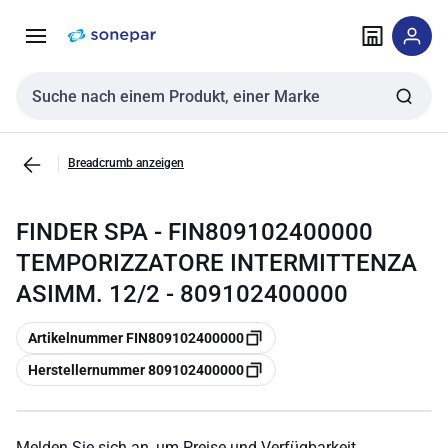
Zur
Zum
Navigation
Inhalt
springen
springen
Sucheingabe
Breadcrumb anzeigen
FINDER SPA - FIN809102400000
TEMPORIZZATORE INTERMITTENZA
ASIMM. 12/2 - 809102400000
Kopieren
Artikelnummer FIN809102400000
Kopieren
Herstellernummer 809102400000
Melden Sie sich an, um Preise und Verfügbarkeit