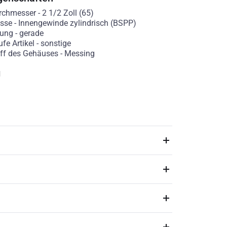
rchmesser
-
2 1/2 Zoll (65)
sse
-
Innengewinde zylindrisch (BSPP)
rung
-
gerade
fe Artikel
-
sonstige
ff des Gehäuses
-
Messing
g