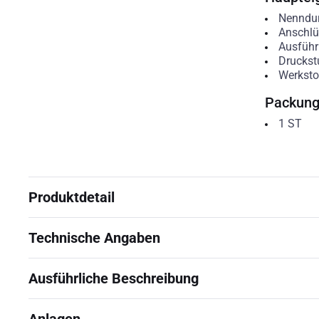
Nenndu
Anschlü
Ausfüh
Druckstu
Werksto
Packun
1
ST
Produktdetail
Technische Angaben
Ausführliche Beschreibung