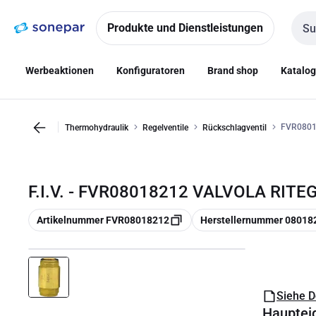
Zur
Zum
Navigation
Inhalt
Produkte und Dienstleistungen
Such
springen
springen
Werbeaktionen
Konfiguratoren
Brand shop
Katalo
FVR0801
Thermohydraulik
Regelventile
Rückschlagventil
F.I.V. - FVR08018212 VALVOLA RITE
Kopieren
Kopieren
Artikelnummer FVR08018212
Herstellernummer 08018
Siehe 
Hauptei