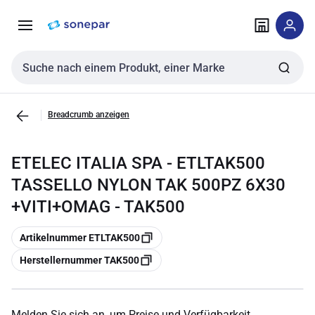
Zur
Zum
Navigation
Inhalt
springen
springen
Sucheingabe
Breadcrumb anzeigen
ETELEC ITALIA SPA - ETLTAK500
TASSELLO NYLON TAK 500PZ 6X30
+VITI+OMAG - TAK500
Kopieren
Artikelnummer ETLTAK500
Kopieren
Herstellernummer TAK500
Melden Sie sich an, um Preise und Verfügbarkeit