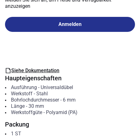
anzuzeigen
Anmelden
Siehe Dokumentation
Haupteigenschaften
Ausführung
-
Universaldübel
Werkstoff
-
Stahl
Bohrlochdurchmesser
-
6
mm
Länge
-
30
mm
Werkstoffgüte
-
Polyamid (PA)
Packung
1
ST