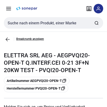
Zur
Zum
Navigation
Inhalt
springen
springen
Sucheingabe
Breadcrumb anzeigen
ELETTRA SRL AEG - AEGPVQI20-
OPEN-T Q.INTERF.CEI 0-21 3F+N
20KW TEST - PVQI20-OPEN-T
Kopieren
Artikelnummer AEGPVQI20-OPEN-T
Kopieren
Herstellernummer PVQI20-OPEN-T
Melden Sie sich an, um Preise und Verfügbarkeit