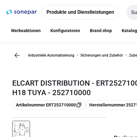
Zur
Zum
Navigation
Inhalt
Produkte und Dienstleistungen
Such
springen
springen
Werbeaktionen
Konfiguratoren
Brand shop
Katalo
Industrielle Automatisierung
Sicherungen und Zubehör
Zube
ELCART DISTRIBUTION - ERT252710
H18 TUYA - 252710000
Kopieren
Kopieren
Artikelnummer ERT252710000
Herstellernummer 2527