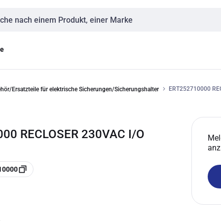
eingabe
ge
ERT252710000 RE
hör/Ersatzteile für elektrische Sicherungen/Sicherungshalter
000 RECLOSER 230VAC I/O
Mel
anz
10000