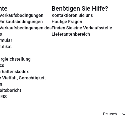
nte
Benötigen Sie Hilfe?
 Verkaufsbedingungen
Kontaktieren Sie uns
 Einkaufsbedingungen
Häufige Fragen
 Verkaufsbedingungen des
Finden Sie eine Verkaufsstelle
s
Lieferantenbereich
rmular
tifikat
r
rgleichstellung
cs
erhaltenskodex
r Vielfalt, Gerechtigkeit
on
eitsbericht
EEIS
Sprache