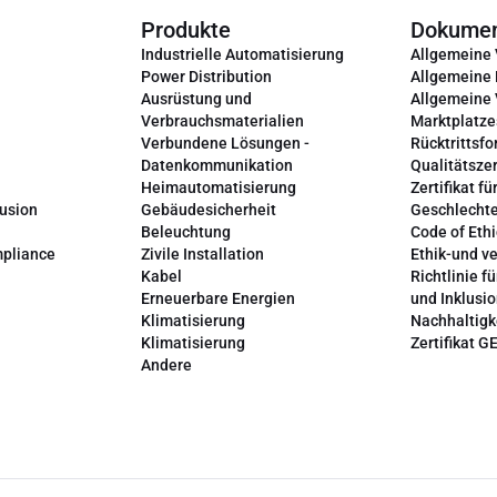
Produkte
Dokume
Industrielle Automatisierung
Allgemeine
Power Distribution
Allgemeine
Ausrüstung und
Allgemeine
Verbrauchsmaterialien
Marktplatze
Verbundene Lösungen -
Rücktrittsfo
Datenkommunikation
Qualitätszer
Heimautomatisierung
Zertifikat fü
lusion
Gebäudesicherheit
Geschlechte
Beleuchtung
Code of Ethi
mpliance
Zivile Installation
Ethik-und v
Kabel
Richtlinie fü
Erneuerbare Energien
und Inklusi
Klimatisierung
Nachhaltigk
Klimatisierung
Zertifikat G
Andere