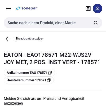
Zur
Zum
Navigation
Inhalt
springen
springen
Sucheingabe
Breadcrumb anzeigen
EATON - EAO178571 M22-WJS2V
JOY MET, 2 POS. INST VERT - 178571
Kopieren
Artikelnummer EAO178571
Kopieren
Herstellernummer 178571
Melden Sie sich an, um Preise und Verfügbarkeit
anzuzeigen