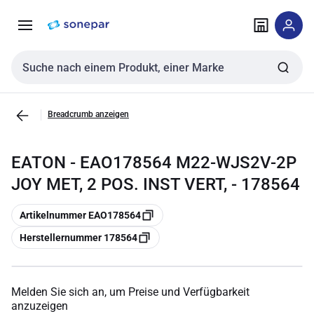
Zur
Zum
Navigation
Inhalt
springen
springen
Sucheingabe
Breadcrumb anzeigen
EATON - EAO178564 M22-WJS2V-2P
JOY MET, 2 POS. INST VERT, - 178564
Kopieren
Artikelnummer EAO178564
Kopieren
Herstellernummer 178564
Melden Sie sich an, um Preise und Verfügbarkeit
anzuzeigen