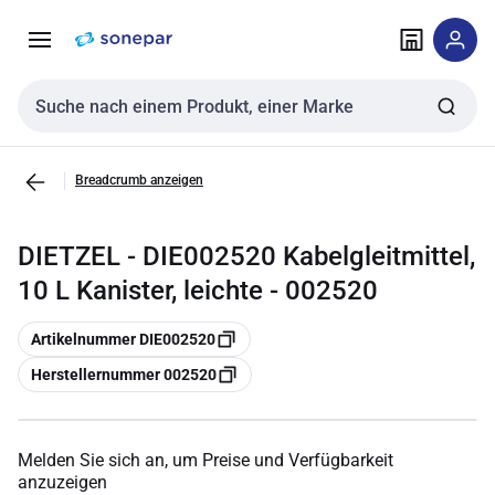
Zur
Zum
Navigation
Inhalt
springen
springen
Sucheingabe
Breadcrumb anzeigen
DIETZEL - DIE002520 Kabelgleitmittel,
10 L Kanister, leichte - 002520
Kopieren
Artikelnummer DIE002520
Kopieren
Herstellernummer 002520
Melden Sie sich an, um Preise und Verfügbarkeit
anzuzeigen