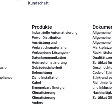
Kundschaft
Produkte
Dokume
Industrielle Automatisierung
Allgemeine
Power Distribution
Allgemeine
Ausrüstung und
Allgemeine
Verbrauchsmaterialien
Marktplatze
Verbundene Lösungen -
Rücktrittsfo
Datenkommunikation
Qualitätszer
Heimautomatisierung
Zertifikat fü
lusion
Gebäudesicherheit
Geschlechte
Beleuchtung
Code of Ethi
mpliance
Zivile Installation
Ethik-und v
Kabel
Richtlinie fü
Erneuerbare Energien
und Inklusi
Klimatisierung
Nachhaltigk
Klimatisierung
Zertifikat G
Andere