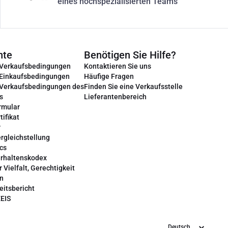
eines hochspezialisierten Teams
nte
Benötigen Sie Hilfe?
 Verkaufsbedingungen
Kontaktieren Sie uns
 Einkaufsbedingungen
Häufige Fragen
 Verkaufsbedingungen des
Finden Sie eine Verkaufsstelle
s
Lieferantenbereich
rmular
tifikat
r
rgleichstellung
cs
erhaltenskodex
r Vielfalt, Gerechtigkeit
on
eitsbericht
EEIS