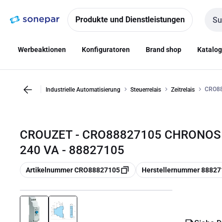
Zur
Zum
Navigation
Inhalt
Produkte und Dienstleistungen
Such
springen
springen
Werbeaktionen
Konfiguratoren
Brand shop
Katalo
CRO88
Industrielle Automatisierung
Steuerrelais
Zeitrelais
CROUZET - CRO88827105 CHRONOS 2
240 VA - 88827105
Kopieren
Kopieren
Artikelnummer CRO88827105
Herstellernummer 88827