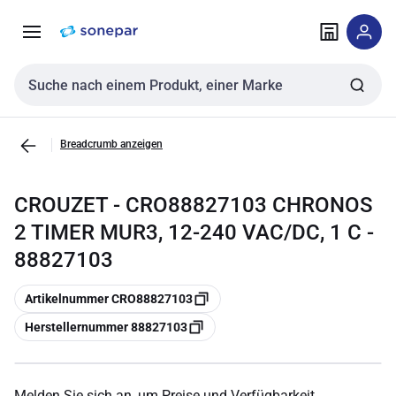
Zur
Zum
Navigation
Inhalt
springen
springen
Sucheingabe
Breadcrumb anzeigen
CROUZET - CRO88827103 CHRONOS
2 TIMER MUR3, 12-240 VAC/DC, 1 C -
88827103
Kopieren
Artikelnummer CRO88827103
Kopieren
Herstellernummer 88827103
Melden Sie sich an, um Preise und Verfügbarkeit