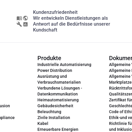
Kundenzufriedenheit
Wir entwickeln Dienstleistungen als
Antwort auf die Bedürfnisse unserer
Kundschaft
Produkte
Dokume
Industrielle Automatisierung
Allgemeine
Power Distribution
Allgemeine
Ausrüstung und
Allgemeine
Verbrauchsmaterialien
Marktplatze
Verbundene Lösungen -
Rücktrittsfo
Datenkommunikation
Qualitätszer
Heimautomatisierung
Zertifikat fü
lusion
Gebäudesicherheit
Geschlechte
Beleuchtung
Code of Ethi
mpliance
Zivile Installation
Ethik-und v
Kabel
Richtlinie fü
Erneuerbare Energien
und Inklusi