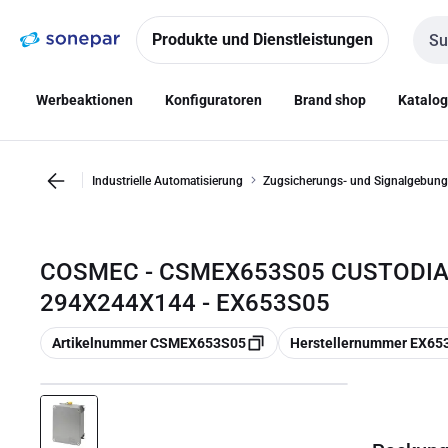
Zur
Zum
Navigation
Inhalt
Produkte und Dienstleistungen
Such
springen
springen
Werbeaktionen
Konfiguratoren
Brand shop
Katalo
Industrielle Automatisierung
Zugsicherungs- und Signalgebung
COSMEC - CSMEX653S05 CUSTODIA
294X244X144 - EX653S05
Kopieren
Kopieren
Artikelnummer CSMEX653S05
Herstellernummer EX65