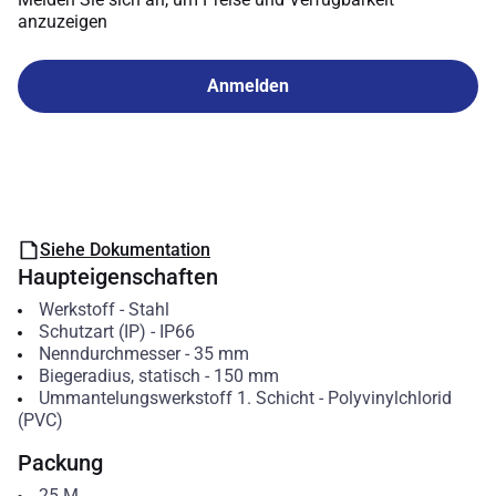
anzuzeigen
Anmelden
Siehe Dokumentation
Haupteigenschaften
Werkstoff
-
Stahl
Schutzart (IP)
-
IP66
Nenndurchmesser
-
35
mm
Biegeradius, statisch
-
150
mm
Ummantelungswerkstoff 1. Schicht
-
Polyvinylchlorid
(PVC)
Packung
25
M