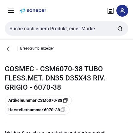
Zur
Zum
Navigation
Inhalt
springen
springen
Sucheingabe
Breadcrumb anzeigen
COSMEC - CSM6070-38 TUBO
FLESS.MET. DN35 D35X43 RIV.
GRIGIO - 6070-38
Kopieren
Artikelnummer CSM6070-38
Kopieren
Herstellernummer 6070-38
Melden Sie sich an, um Preise und Verfügbarkeit