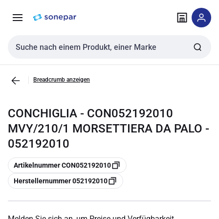
Zur
Zum
Navigation
Inhalt
springen
springen
Sucheingabe
Breadcrumb anzeigen
CONCHIGLIA - CON052192010
MVY/210/1 MORSETTIERA DA PALO -
052192010
Kopieren
Artikelnummer CON052192010
Kopieren
Herstellernummer 052192010
Melden Sie sich an, um Preise und Verfügbarkeit