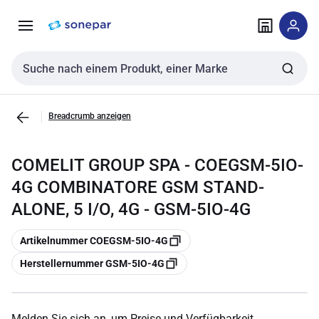
Zur
Zum
Navigation
Inhalt
springen
springen
Sucheingabe
Breadcrumb anzeigen
COMELIT GROUP SPA - COEGSM-5IO-
4G COMBINATORE GSM STAND-
ALONE, 5 I/O, 4G - GSM-5IO-4G
Kopieren
Artikelnummer COEGSM-5IO-4G
Kopieren
Herstellernummer GSM-5IO-4G
Melden Sie sich an, um Preise und Verfügbarkeit