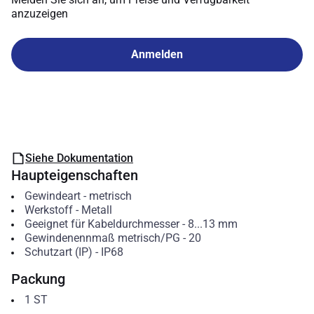
anzuzeigen
Anmelden
Siehe Dokumentation
Haupteigenschaften
Gewindeart
-
metrisch
Werkstoff
-
Metall
Geeignet für Kabeldurchmesser
-
8...13
mm
Gewindenennmaß metrisch/PG
-
20
Schutzart (IP)
-
IP68
Packung
1
ST