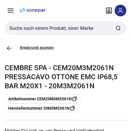
Zur
Zum
Navigation
Inhalt
springen
springen
Sucheingabe
Breadcrumb anzeigen
CEMBRE SPA - CEM20M3M2061N
PRESSACAVO OTTONE EMC IP68,5
BAR M20X1 - 20M3M2061N
Kopieren
Artikelnummer CEM20M3M2061N
Kopieren
Herstellernummer 20M3M2061N
Melden Sie sich an, um Preise und Verfügbarkeit