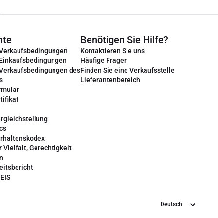
nte
Benötigen Sie Hilfe?
 Verkaufsbedingungen
Kontaktieren Sie uns
 Einkaufsbedingungen
Häufige Fragen
 Verkaufsbedingungen des
Finden Sie eine Verkaufsstelle
s
Lieferantenbereich
rmular
tifikat
r
rgleichstellung
cs
erhaltenskodex
r Vielfalt, Gerechtigkeit
on
eitsbericht
EEIS
Sprache