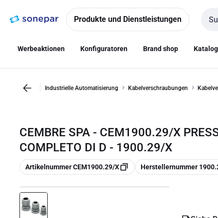
Zur
Zum
Navigation
Inhalt
Produkte und Dienstleistungen
Such
springen
springen
Werbeaktionen
Konfiguratoren
Brand shop
Katalo
Industrielle Automatisierung
Kabelverschraubungen
Kabelv
CEMBRE SPA - CEM1900.29/X PRESS
COMPLETO DI D - 1900.29/X
Kopieren
Kopieren
Artikelnummer CEM1900.29/X
Herstellernummer 1900.