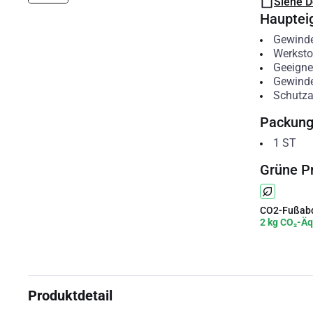
Siehe 
Hauptei
Gewinde
Werksto
Geeigne
Gewind
Schutzar
Packun
1
ST
Grüne P
CO2-Fußabd
2 kg CO₂-Äq
Produktdetail