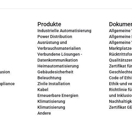
Produkte
Dokume
Industrielle Automatisierung
Allgemeine
Power Distribution
Allgemeine
Ausrüstung und
Allgemeine
Verbrauchsmaterialien
Marktplatze
Verbundene Lösungen -
Rücktrittsfo
Datenkommunikation
Qualitätszer
Heimautomatisierung
Zertifikat fü
lusion
Gebäudesicherheit
Geschlechte
Beleuchtung
Code of Ethi
mpliance
Zivile Installation
Ethik-und v
Kabel
Richtlinie fü
Erneuerbare Energien
und Inklusi
Klimatisierung
Nachhaltigk
Klimatisierung
Zertifikat G
Andere