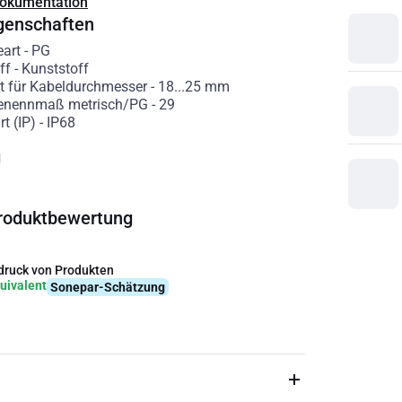
Dokumentation
genschaften
art
-
PG
ff
-
Kunststoff
t für Kabeldurchmesser
-
18...25
mm
enennmaß metrisch/PG
-
29
t (IP)
-
IP68
g
roduktbewertung
ruck von Produkten
uivalent
Sonepar-Schätzung