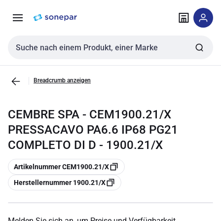
Zur
Zum
Navigation
Inhalt
springen
springen
Sucheingabe
Breadcrumb anzeigen
CEMBRE SPA - CEM1900.21/X
PRESSACAVO PA6.6 IP68 PG21
COMPLETO DI D - 1900.21/X
Kopieren
Artikelnummer CEM1900.21/X
Kopieren
Herstellernummer 1900.21/X
Melden Sie sich an, um Preise und Verfügbarkeit