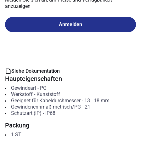
anzuzeigen
Anmelden
Siehe Dokumentation
Haupteigenschaften
Gewindeart
-
PG
Werkstoff
-
Kunststoff
Geeignet für Kabeldurchmesser
-
13...18
mm
Gewindenennmaß metrisch/PG
-
21
Schutzart (IP)
-
IP68
Packung
1
ST