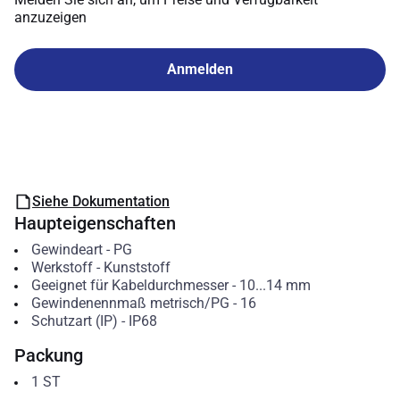
anzuzeigen
Anmelden
Siehe Dokumentation
Haupteigenschaften
Gewindeart
-
PG
Werkstoff
-
Kunststoff
Geeignet für Kabeldurchmesser
-
10...14
mm
Gewindenennmaß metrisch/PG
-
16
Schutzart (IP)
-
IP68
Packung
1
ST