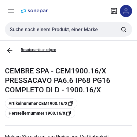
Zur
Zum
Navigation
Inhalt
springen
springen
Sucheingabe
Breadcrumb anzeigen
CEMBRE SPA - CEM1900.16/X
PRESSACAVO PA6.6 IP68 PG16
COMPLETO DI D - 1900.16/X
Kopieren
Artikelnummer CEM1900.16/X
Kopieren
Herstellernummer 1900.16/X
Melden Sie sich an, um Preise und Verfügbarkeit