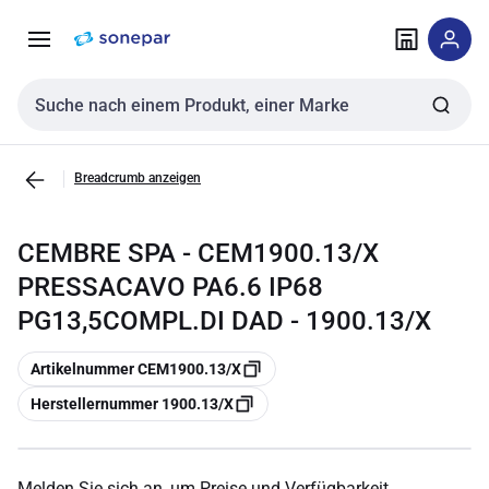
Zur
Zum
Navigation
Inhalt
springen
springen
Sucheingabe
Breadcrumb anzeigen
CEMBRE SPA - CEM1900.13/X
PRESSACAVO PA6.6 IP68
PG13,5COMPL.DI DAD - 1900.13/X
Kopieren
Artikelnummer CEM1900.13/X
Kopieren
Herstellernummer 1900.13/X
Melden Sie sich an, um Preise und Verfügbarkeit