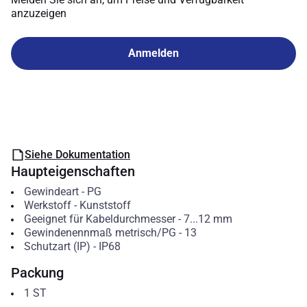
anzuzeigen
Anmelden
Siehe Dokumentation
Haupteigenschaften
Gewindeart
-
PG
Werkstoff
-
Kunststoff
Geeignet für Kabeldurchmesser
-
7...12
mm
Gewindenennmaß metrisch/PG
-
13
Schutzart (IP)
-
IP68
Packung
1
ST