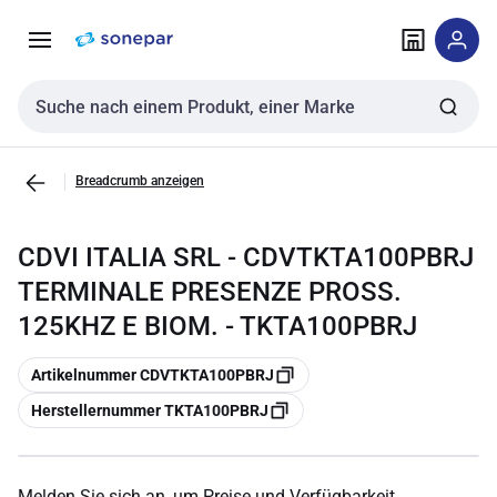
Zur
Zum
Navigation
Inhalt
springen
springen
Sucheingabe
Breadcrumb anzeigen
CDVI ITALIA SRL - CDVTKTA100PBRJ
TERMINALE PRESENZE PROSS.
125KHZ E BIOM. - TKTA100PBRJ
Kopieren
Artikelnummer CDVTKTA100PBRJ
Kopieren
Herstellernummer TKTA100PBRJ
Melden Sie sich an, um Preise und Verfügbarkeit